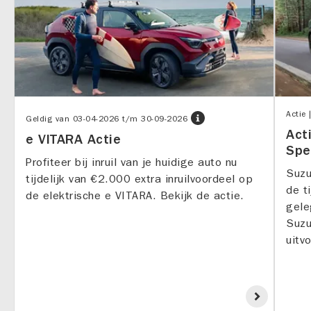
Actie 
Geldig van
03-04-2026
t/m
30-09-2026
Act
e VITARA Actie
Spe
Profiteer bij inruil van je huidige auto nu
Suzu
tijdelijk van €2.000 extra inruilvoordeel op
de t
de elektrische e VITARA. Bekijk de actie.
gele
Suzu
uitv