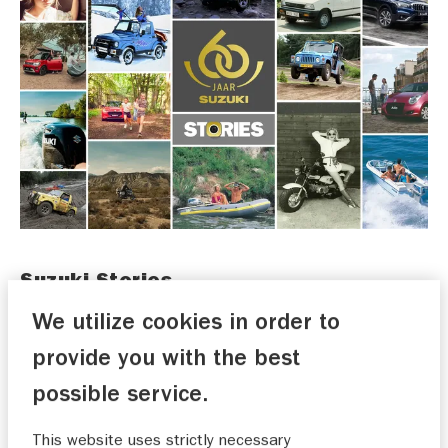
Suzuki Stories
Een ode aan het plezier van de afgelopen 60
We utilize cookies in order to
jaar.... én aan al het plezier dat nog komen
provide you with the best
gaat.
possible service.
Voor deze mooie mijlpaal hebben we meer dan
This website uses strictly necessary
100 inzendingen ontvangen van Suzuki