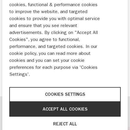
cookies, functional & performance cookies
bezitters. Speciale momenten waar Suzuki
to improve the website, and targeted
onderdeel van was. En bijzondere
cookies to provide you with optimal service
herinneringen. Van eerste auto’s tot laatste
and ensure that you see relevant
vakanties met het hele gezin. En van
advertisements. By clicking on "Accept All
Cookies", you agree to functional,
boottochten bij zonsopkomst tot met de motor
performance, and targeted cookies. In our
de ondergaande zon tegemoet rijden. Heel
cookie policy, you can read more about
2026 gaan we de leukste klantverhalen met
cookies and you can set your cookie
jullie delen. Houd deze pagina en onze social
preferences for each purpose via 'Cookies
kanalen in de gaten!
Settings'.
Op jullie plezier!
COOKIES SETTINGS
ACCEPT ALL COOKIES
LEES ALLE SUZUKI AUTO STORIES
REJECT ALL