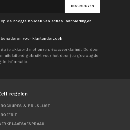
INSCHRIJVEN
 op de hoogte houden van acties, aanbiedingen
 benaderen voor klantonderzoek
t ga je akkoord met onze privacyverklaring. De door
n uitsluitend gebruikt voor het door jou gevraagde
gde informatie.
Zelf regelen
BROCHURES & PRIJSLIJST
PROEFRIT
WERKPLAATSAFSPRAAK