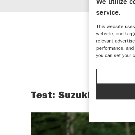
We utilize c
service.
Motoren
Nieuws
This website uses
website, and targ
relevant advertise
performance, and 
you can set your 
08-07-2024
Test: Suzuki GSX-8R 