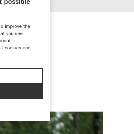
t possible
to improve the
hat you see
ional,
ut cookies and