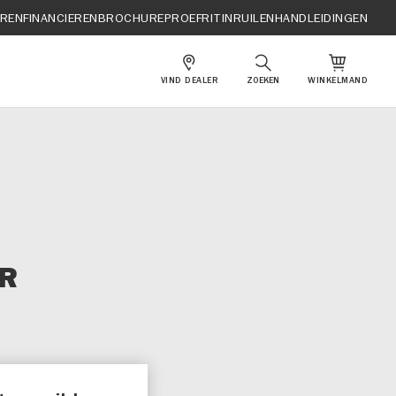
EREN
FINANCIEREN
BROCHURE
PROEFRIT
INRUILEN
HANDLEIDINGEN
VIND DEALER
ZOEKEN
WINKELMAND
OR