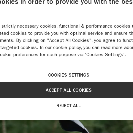
ookies in order to provide you with the bes
Test: Suzuki GSX-8R A2 door Startersmotor.nl
 strictly necessary cookies, functional & performance cookies 
eted cookies to provide you with optimal service and ensure t
ments. By clicking on "Accept All Cookies", you agree to funct
targeted cookies. In our cookie policy, you can read more abo
cookie preferences for each purpose via 'Cookies Settings'.
COOKIES SETTINGS
ACCEPT ALL COOKIES
A2 (mei 2024)
REJECT ALL