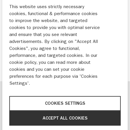
meest gestelde
onderdelen & accessoire
This website uses strictly necessary
cookies, functional & performance cookies
vragen over Suzuki motoren. Mocht het
to improve the website, and targeted
antwoord op jouw vraag er niet tussen staan
cookies to provide you with optimal service
kijk dan in één van de andere categorieën
and ensure that you see relevant
onderaan de pagina. Of vraag het je Suzuki-
advertisements. By clicking on "Accept All
dealer.
Cookies", you agree to functional,
performance, and targeted cookies. In our
cookie policy, you can read more about
ZOEK JE DEALER
cookies and you can set your cookie
preferences for each purpose via 'Cookies
Settings'.
CATEGORIEËN
COOKIES SETTINGS
MOTOREN VRAAG & ANTWOORD: ONDERDELEN &
ACCEPT ALL COOKIES
ACCESSOIRES