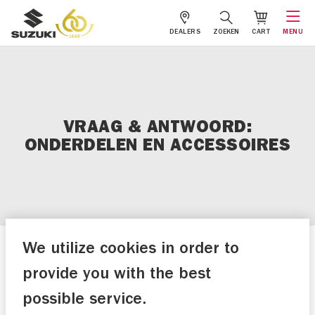
DEALERS
ZOEKEN
CART
MENU
VRAAG & ANTWOORD:
ONDERDELEN EN ACCESSOIRES
We utilize cookies in order to
Over Suzuki motoren
provide you with the best
possible service.
Op deze pagina vind je de antwoorden op de