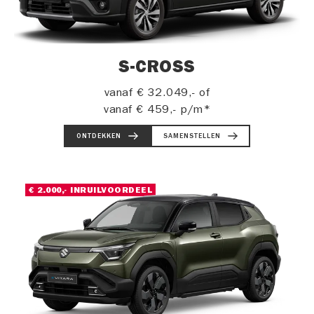
S-CROSS
vanaf
€ 32.049,-
of
vanaf
€ 459,-
p/m*
ONTDEKKEN
SAMENSTELLEN
€ 2.000,- INRUILVOORDEEL