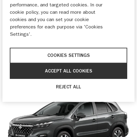
performance, and targeted cookies. In our
cookie policy, you can read more about
cookies and you can set your cookie
preferences for each purpose via 'Cookies
Settings'.
VITARA
vanaf
€ 30.049,-
of
COOKIES SETTINGS
vanaf
€ 439,-
p/m*
ACCEPT ALL COOKIES
ONTDEKKEN
SAMENSTELLEN
REJECT ALL