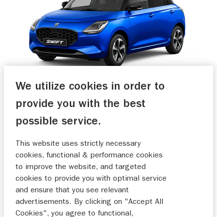
We utilize cookies in order to
SWIFT
provide you with the best
vanaf
€ 20.999,-
of
vanaf
€ 299,-
p/m*
possible service.
ONTDEKKEN
SAMENSTELLEN
This website uses strictly necessary
cookies, functional & performance cookies
to improve the website, and targeted
€ 2.000,- INRUILVOORDEEL
cookies to provide you with optimal service
and ensure that you see relevant
advertisements. By clicking on "Accept All
Cookies", you agree to functional,