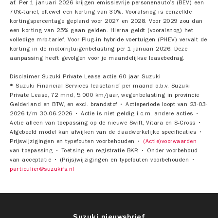
af. Per 1 januari 2026 krijgen emissievrije personenauto’s (BEV) een
70%-tarief, oftewel een korting van 30%. Vooralsnog is eenzelfde
kortingspercentage gepland voor 2027 en 2028. Voor 2029 zou dan
een korting van 25% gaan gelden. Hierna geldt (vooralsnog) het
volledige mrb-tarief. Voor Plug-in hybride voertuigen (PHEV) vervalt de
korting in de motorrijtuigenbelasting per 1 januari 2026. Deze
aanpassing heeft gevolgen voor je maandelijkse leasebedrag.
Disclaimer Suzuki Private Lease actie 60 jaar Suzuki
* Suzuki Financial Services leasetarief per maand o.b.v. Suzuki
Private Lease, 72 mnd, 5.000 km/jaar, wegenbelasting in provincie
Gelderland en BTW, en excl. brandstof • Actieperiode loopt van 23-03-
2026 t/m 30-06-2026 • Actie is niet geldig i.c.m. andere acties •
Actie alleen van toepassing op de nieuwe Swift, Vitara en S-Cross •
Afgebeeld model kan afwijken van de daadwerkelijke specificaties •
Prijswijzigingen en typefouten voorbehouden •
(Actie)voorwaarden
van toepassing • Toetsing en registratie BKR • Onder voorbehoud
van acceptatie • (Prijs)wijzigingen en typefouten voorbehouden •
particulier@suzukifs.nl
Suzuki nieuwsbrief