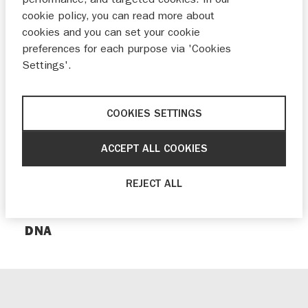
eVX
cookie policy, you can read more about
cookies and you can set your cookie
Tijdens de India Auto Expo lanceert
preferences for each purpose via 'Cookies
Suzuki haar eerste volledig elektrische
Settings'.
concept-SUV, de Suzuki eVX. Het
conceptmodel blijft trouw aan Suzuki’s
COOKIES SETTINGS
4x4 DNA. De lancering staat gepland voor
2025.
ACCEPT ALL COOKIES
Suzuki eVX concept beleeft
REJECT ALL
werelddebuut op India Auto Expo
Midden segment SUV met Suzuki 4x4
DNA