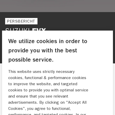
PERSBERICHT
SUZUKI
EVX
We utilize cookies in order to
Suzuki lanceert eerste volledig elektrische
concept SUV
provide you with the best
possible service.
This website uses strictly necessary
Nieuws
cookies, functional & performance cookies
to improve the website, and targeted
11-01-2023
cookies to provide you with optimal service
and ensure that you see relevant
advertisements. By clicking on "Accept All
Suzuki lanceert eerste volledig
Cookies", you agree to functional,
elektrische concept SUV: Suzuki
performance, and targeted cookies. In our