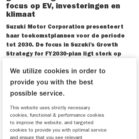
focus op EV, investeringen en
klimaat
Suzuki Motor Corporation presenteert
haar toekomstplannen voor de periode
tot 2030. De focus in Suzuki’s Growth
Strategy for FY2030-plan ligt sterk op
het creëren van waardevolle producten
We utilize cookies in order to
voor klanten, in de breedste zin van het
woord. Het verlagen van CO2 uitstoot,
provide you with the best
introduceren van geëlektrificeerde
possible service.
modellen – van auto’s en motorfietsen
tot marineproducten – en het realiseren
This website uses strictly necessary
cookies, functional & performance cookies
van verdere groei in Japan, Europa, India,
to improve the website, and targeted
de ASEAN-landen en Afrika is nog maar
cookies to provide you with optimal service
een fractie van wat Suzuki in petto heeft
and ensure that you see relevant