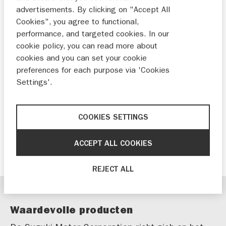
voor de nabije toekomst.
advertisements. By clicking on "Accept All
Cookies", you agree to functional,
Tussen FY2024 tot FY2030 vijf nieuwe
performance, and targeted cookies. In our
EV-personenautomodellen voor Europa
cookie policy, you can read more about
cookies and you can set your cookie
Eerste elektrische motorfiets in
preferences for each purpose via 'Cookies
FY2024, acht EV-modellen in periode
Settings'.
tot 2030
Debuut eerste EV-buitenboordmotoren
COOKIES SETTINGS
in FY2024
Sterke focus op realiseren van
ACCEPT ALL COOKIES
koolstofneutraliteit in 2050
REJECT ALL
Waardevolle producten