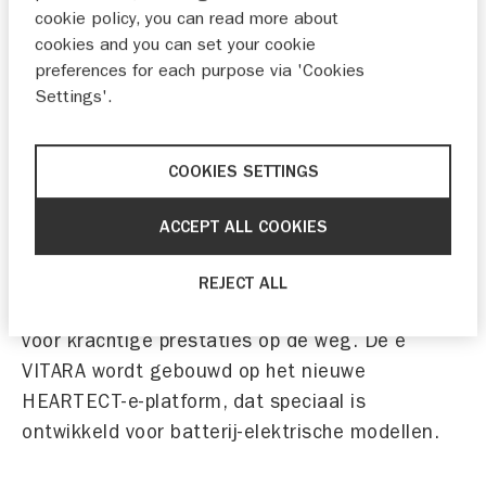
eerste volledig elektrische Suzuki die
cookie policy, you can read more about
cookies and you can set your cookie
wereldwijd wordt geleverd.
preferences for each purpose via 'Cookies
Settings'.
Volgens het concept van een ‘Emotional
Versatile Cruiser’ heeft de e VITARA een design
dat geavanceerde technologie en kracht
COOKIES SETTINGS
uitstraalt, gecombineerd met een volledig
elektrische aandrijflijn die een vlotte en scherpe
ACCEPT ALL COOKIES
rijbeleving biedt. De elektrische
vierwielaandrijving AllGrip-e zorgt niet alleen
REJECT ALL
voor uitstekende offroad-prestaties, maar ook
voor krachtige prestaties op de weg. De e
VITARA wordt gebouwd op het nieuwe
HEARTECT-e-platform, dat speciaal is
ontwikkeld voor batterij-elektrische modellen.