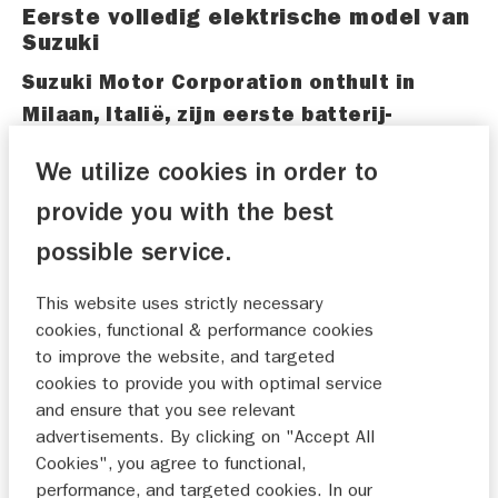
Eerste volledig elektrische model van
Suzuki
Suzuki Motor Corporation onthult in
Milaan, Italië, zijn eerste batterij-
elektrische auto in massaproductie, de e
We utilize cookies in order to
VITARA. De productie start in het
provide you with the best
voorjaar van 2025 bij Suzuki Motor
Gujarat in India. De verkoop gaat van
possible service.
start in de zomer van 2025 in diverse
This website uses strictly necessary
regio’s, waaronder Europa, India en
cookies, functional & performance cookies
Japan.
to improve the website, and targeted
cookies to provide you with optimal service
De e VITARA is gebaseerd op conceptmodel eVX
and ensure that you see relevant
die in januari 2023 werd getoond op de Auto
advertisements. By clicking on "Accept All
Expo in India en vervolgens in oktober 2023 op
Cookies", you agree to functional,
de Japan Mobility Show. De e VITARA is de
performance, and targeted cookies. In our