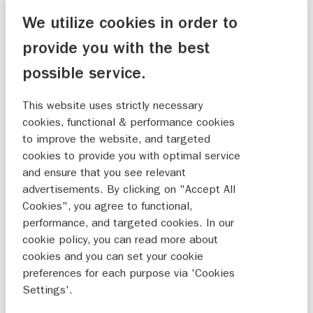
motor. 4-Takt is een zeer schone vorm van
We utilize cookies in order to
verbranding, zo schoon dat deze met gemak
provide you with the best
voldoet aan de strengste wereldwijde
possible service.
emissienormen.
This website uses strictly necessary
Een buitenboordmotor die ontworpen is met
cookies, functional & performance cookies
als uitgangspunt gebruiksvriendelijkheid, is een
to improve the website, and targeted
motor die je meer van je tijd op het water laat
cookies to provide you with optimal service
genieten. Door de gashendel te verwerken in de
and ensure that you see relevant
stuurknuppel wordt het bedienen vanuit
advertisements. By clicking on "Accept All
Cookies", you agree to functional,
verschillende zitposities aanzienlijk
performance, and targeted cookies. In our
vergemakkelijkt. Een bijzonder groot voordeel
cookie policy, you can read more about
is dat de motor 360 graden draaibaar
cookies and you can set your cookie
is, waardoor het manoeuvreren in smallere
preferences for each purpose via 'Cookies
slootjes geen probleem vormt. De motor is
Settings'.
mede door de waterkoeling stil en rustig. De