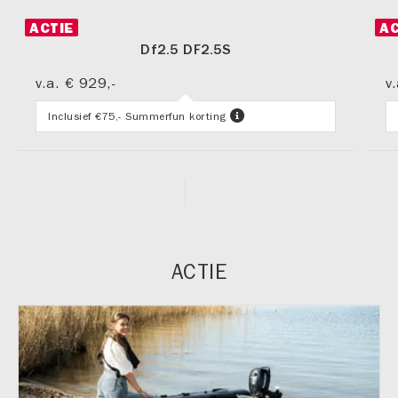
ACTIE
AC
Df2.5 DF2.5S
v.a.
€ 929,-
v.
Inclusief €75,- Summerfun korting
ACTIE