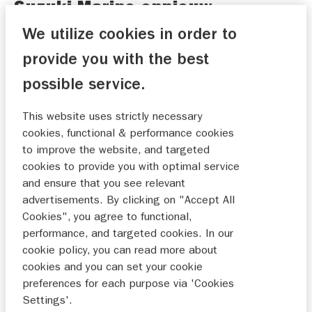
Suzuki Marine opnieuw
marktleider in Nederland
We utilize cookies in order to
Suzuki Marine is ook in 2024 het meest
provide you with the best
gekozen buitenboordmotorenmerk van
possible service.
Nederland. Het marktleiderschap is te
danken aan een krachtig netwerk van
This website uses strictly necessary
cookies, functional & performance cookies
professionele dealers en langdurige
to improve the website, and targeted
samenwerkingen met bootbouwers en
cookies to provide you with optimal service
partners in de branche. Met een breed
and ensure that you see relevant
aanbod, een sterke focus op kwaliteit en
advertisements. By clicking on "Accept All
betrouwbare service weet Suzuki Marine
Cookies", you agree to functional,
performance, and targeted cookies. In our
een steeds grotere groep
cookie policy, you can read more about
watersportliefhebbers aan zich te
cookies and you can set your cookie
binden.
preferences for each purpose via 'Cookies
Settings'.
Breed aanbod zichtbaar tijdens onder